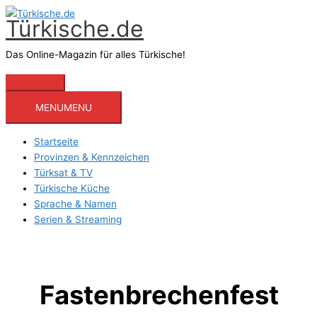
Zum
Türkische.de
Inhalt
springen
Das Online-Magazin für alles Türkische!
Hauptmenü
MENU
MENU
Startseite
Provinzen & Kennzeichen
Türksat & TV
Türkische Küche
Sprache & Namen
Serien & Streaming
Fastenbrechenfest